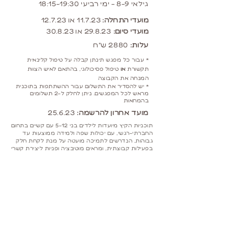
גילאי 8-9 - ימי רביעי 18:15-19:30
מועדי התחלה:
11.
7.23 או 12.7.23
מועדי סיום:
29.8.23 או 30.8.23
עלות:
2880 ש"ח
* עבור כל מפגש תינתן קבלה על טיפול קלינאית
תקשורת
או
טיפול פסיכולוגי, בהתאם לאיש הצוות
המנחה את הקבוצה
* יש להסדיר את התשלום עבור ההשתתפות בתוכנית
מראש לכל המפגשים. ניתן לחלק ל-2 תשלומים
בהמחאות
מועד אחרון להרשמה:
25.6.23
תוכניות הקיץ מיועדות לילדים בני 5-12 עם קשיים בתחום
החברתי-רגשי, עם יכולות שפה ולמידה ממוצעות עד
גבוהות, הנדרשים לתמיכה מועטה על מנת לקחת חלק
בפעילות קבוצתית, ומראים מוטיבציה ופניות ליצירת קשרי
חברות.
לא ניתן להירשם לחלק מהתוכנית המוצעת.
ההצטרפות לתוכנית הקיץ מותנית בפגישת היכרות
קצרה עם הילד, בחתימה על הסכם טיפולי ובהסדרת
התשלום מראש.
מספר המשתתפים מוגבל. מילוי טופס ההרשמה אינו
מבטיח באופן סופי השתתפות בתוכנית הקיץ אליה