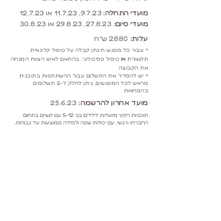
מועדי התחלה:
9.
7.23, 11.7.23 או 12.7.23
מועדי סיום:
27.8.23, 29.8.23 או 30.8.23
עלות:
2880 ש"ח
* עבור כל מפגש תינתן קבלה על טיפול קלינאית
תקשורת
או
טיפול פסיכולוגי, בהתאם לאיש הצוות המנחה
את הקבוצה
* יש להסדיר את התשלום עבור ההשתתפות בתוכנית
מראש לכל המפגשים. ניתן לחלק ל-2 תשלומים
בהמחאות
מועד אחרון להרשמה:
25.6.23
תוכניות הקיץ מיועדות לילדים בני 5-12 עם קשיים בתחום
החברתי-רגשי, עם יכולות שפה ולמידה ממוצעות עד גבוהות,
הנדרשים לתמיכה מועטה על מנת לקחת חלק בפעילות
קבוצתית, ומראים מוטיבציה ופניות ליצירת קשרי חברות.
לא ניתן להירשם לחלק מהתוכנית המוצעת.
ההצטרפות לתוכנית הקיץ מותנית בפגישת היכרות עם הילד,
בחתימה על הסכם טיפולי ובהסדרת התשלום מראש.
מספר המשתתפים מוגבל. מילוי טופס ההרשמה אינו מבטיח
באופן סופי השתתפות בתוכנית הקיץ אליה נרשמת. לנרשמים
ישלח עדכון במייל לגבי ההשתלבות בתוכנית.