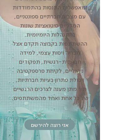
ומאפשרים התנסות בהתמודדות
עם מצבים חברתיים ספונטניים,
המדמים סיטואציות שונות
בהתנהלות היומיומית.
ההשתתפות בקבוצה תקדם אצל
חבריה ויסות עצמי, למידה
חברתית-רגשית, תפקודים
ניהוליים, לקיחת פרספקטיבה
ויכולת פתרון בעיות חברתיות,
תוך מתן מענה לצרכים הרגשיים
של כל אחת ואחד מהמשתתפים.
אני רוצה להירשם