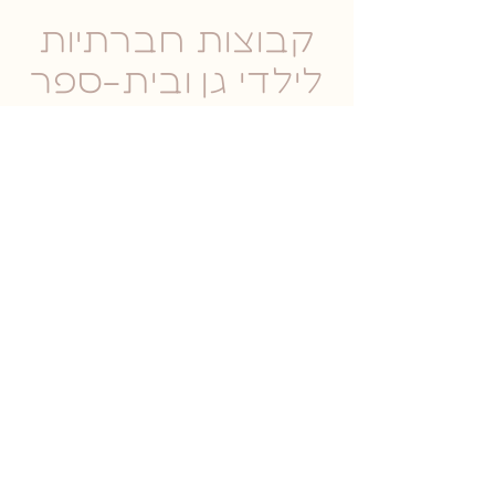
קבוצות חברתיות
לילדי גן ובית-ספר
המועד האחרון להרשמה
25.6.2025
ילדי הקבוצה יפגשו אחת
לשבוע, בשעות אחר הצהריים.
כל קבוצה תורכב מ- 4-6
משתתפים עם רמת חשיבה
חברתית דומה, ותועבר על ידי
2 מטפלים מוסמכים ומנוסים,
ממקצועות הבריאות.
הקבוצות הן ארוכות טווח,
וימשכו לכל אורך שנת
הלימודים - ספטמבר 2026 עד