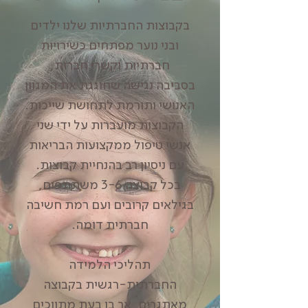
בקבוצות החברתיות שלנו ילדים
ובני נוער מפתחים כשירויות
חברתיות וקשרי חברות,
בסביבה נגישה שחוגגת את המגוון
האנושי ותורמת לתחושת שייכות.
הקבוצות מועברות על ידי שני
אנשי טיפול ממקצועות הבריאות
עם ניסיון רב בהנחיית קבוצות.
בכל קבוצה 3-6 משתתפים,
בגילאים קרובים ועם רמת חשיבה
חברתית דומה.
תהליכי הלמידה
החברתית-רגשית בקבוצה
מאתגרים, אך בו בעת מתווכים